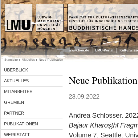
www.lmu.de
LMU-Portal
Kulturwiss
Startseite
Aktuelles
Neue Publikation
ÜBERBLICK
Neue Publikation
AKTUELLES
MITARBEITER
23.09.2022
GREMIEN
PARTNER
Andrea Schlosser. 202
PUBLIKATIONEN
Bajaur Kharoṣṭhī Fragm
Volume 7. Seattle: Univ
WERKSTATT