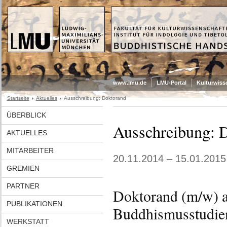
www.lmu.de
LMU-Portal
Kulturwiss
Startseite
Aktuelles
Ausschreibung: Doktorand
ÜBERBLICK
Ausschreibung: 
AKTUELLES
MITARBEITER
20.11.2014 – 15.01.2015
GREMIEN
PARTNER
Doktorand (m/w) a
PUBLIKATIONEN
Buddhismusstudie
WERKSTATT